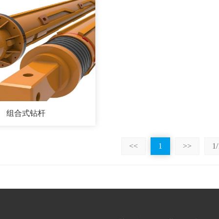
组合式钻杆
<<
1
>>
1/